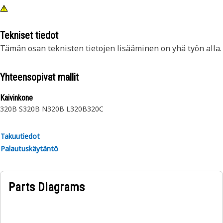
Tekniset tiedot
Tämän osan teknisten tietojen lisääminen on yhä työn alla.
Yhteensopivat mallit
Kaivinkone
320B S
320B N
320B L
320B
320C
Takuutiedot
Palautuskäytäntö
Parts Diagrams