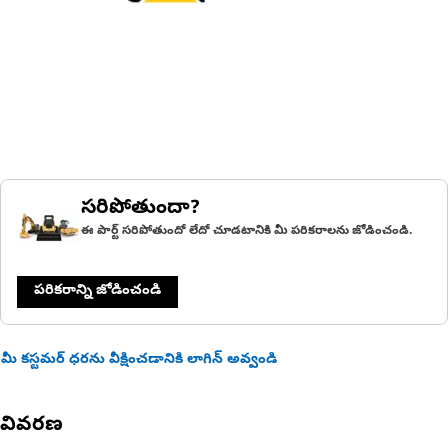
సరిపోతుందా?
ఈ పార్ట్ సరిపోతుందో లేదో చూడటానికి మీ పరికరాలను జోడించండి.
పరికరాన్ని జోడించండి
మీ కస్టమర్ ధరను వీక్షించడానికి లాగిన్ అవ్వండి
వివరణ