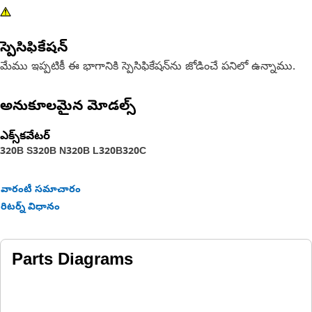
స్పెసిఫికేషన్
మేము ఇప్పటికీ ఈ భాగానికి స్పెసిఫికేషన్‌ను జోడించే పనిలో ఉన్నాము.
అనుకూలమైన మోడల్స్
ఎక్స్‌కవేటర్
320B S
320B N
320B L
320B
320C
వారంటీ సమాచారం
రిటర్న్ విధానం
Parts Diagrams