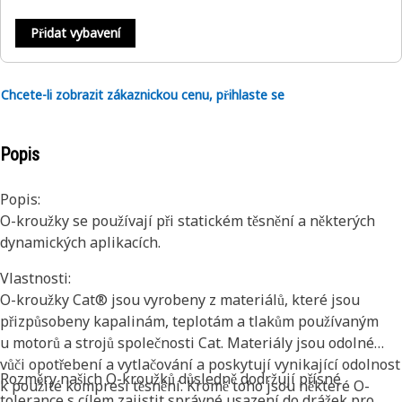
Přidat vybavení
Chcete-li zobrazit zákaznickou cenu, přihlaste se
Popis
Popis:
O-kroužky se používají při statickém těsnění a některých
dynamických aplikacích.
Vlastnosti:
O-kroužky Cat® jsou vyrobeny z materiálů, které jsou
přizpůsobeny kapalinám, teplotám a tlakům používaným
u motorů a strojů společnosti Cat. Materiály jsou odolné
vůči opotřebení a vytlačování a poskytují vynikající odolnost
Rozměry našich O-kroužků důsledně dodržují přísné
k použité kompresi těsnění. Kromě toho jsou některé O-
tolerance s cílem zajistit správné usazení do drážek pro