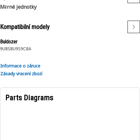
Měrné jednotky
Kompatibilní modely
Buldozer
9U
8S
8U
9S
9C
8A
Informace o záruce
Zásady vracení zboží
Parts Diagrams