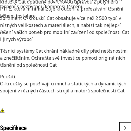
kroužky Cat opatřeny povrchovou úpravou z polymeru
těsnění s nezbytnou kompresí těsnění.
PTFE, která minimalizuje kroucení a prořezávání těsnění
během instalace.
Sortiment O-kroužků Cat obsahuje více než 2 500 typů v
různých velikostech a materiálech, a nabízí tak nejlepší
řešení vašich potřeb pro mobilní zařízení od společnosti Cat
i jiných výrobců.
Těsnicí systémy Cat chrání nákladné díly před netěsnostmi
a znečištěním. Ochraňte své investice pomocí originálních
těsnění od společnosti Cat.
Použití:
O-kroužky se používají u mnoha statických a dynamických
spojení v různých částech strojů a motorů společnosti Cat.
Specifikace