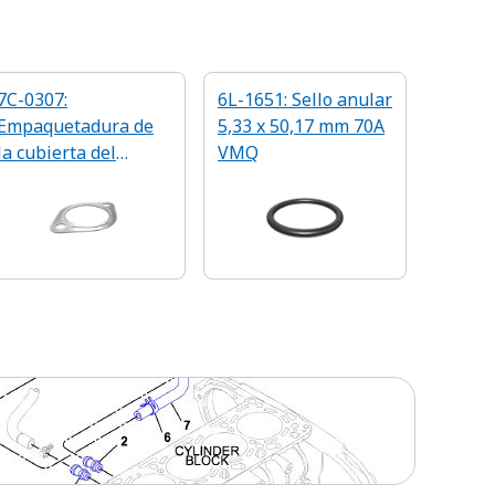
7C-0307:
6L-1651: Sello anular
Empaquetadura de
5,33 x 50,17 mm 70A
la cubierta del
VMQ
sombrerete de
0,8 mm de grosor