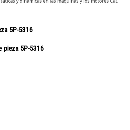
táticas y dinámicas en las máquinas y los motores Cat.
ieza
5P-5316
e pieza
5P-5316