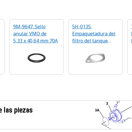
9M-9647: Sello
5H-0135:
anular VMQ de
Empaquetadura del
5,33 x 40,64 mm 70A
filtro del tanque
hidráulico de 0,8 mm
de grosor
 las piezas