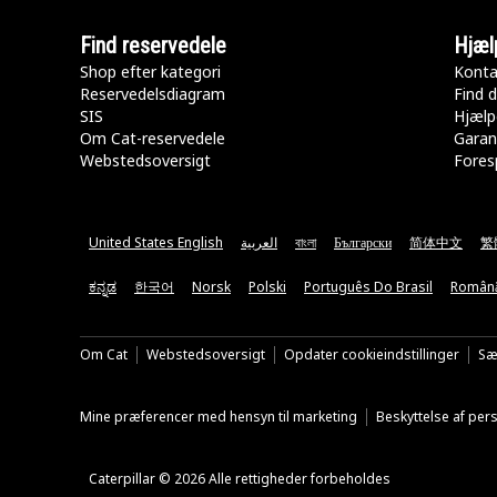
Find reservedele
Hjæl
Shop efter kategori
Konta
Reservedelsdiagram
Find d
SIS
Hjælp
Om Cat-reservedele
Garan
Webstedsoversigt
Fores
United States English
العربية
বাংলা
Български
简体中文
繁
ಕನ್ನಡ
한국어
Norsk
Polski
Português Do Brasil
Român
Om Cat
Webstedsoversigt
Opdater cookieindstillinger
Sæ
Mine præferencer med hensyn til marketing
Beskyttelse af pe
Caterpillar © 2026 Alle rettigheder forbeholdes