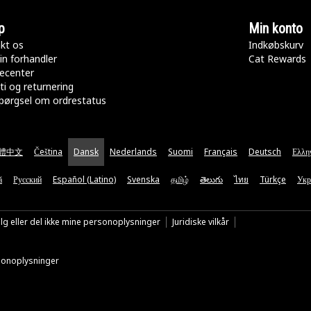
p
Min konto
kt os
Indkøbskurv
in forhandler
Cat Rewards
ecenter
ti og returnering
pørgsel om ordrestatus
體中文
Čeština
Dansk
Nederlands
Suomi
Français
Deutsch
Ελλη
ă
Русский
Español (Latino)
Svenska
தமிழ்
తెలుగు
ไทย
Türkçe
Укр
lg eller del ikke mine personoplysninger
Juridiske vilkår
rsonoplysninger