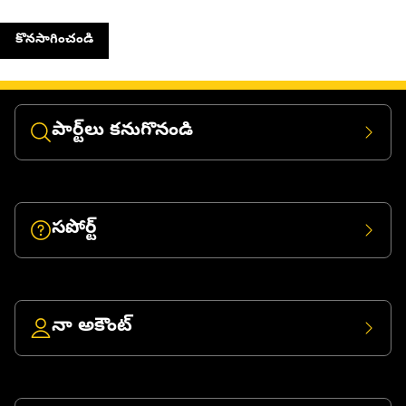
కొనసాగించండి
పార్ట్‌లు కనుగొనండి
సపోర్ట్
నా అకౌంట్