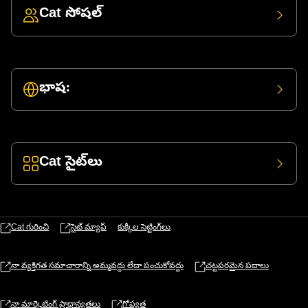
Cat సోషల్
భాష:
Cat సైట్‌లు
Cat గురించి
సైట్ మ్యాప్
కుక్కీల సెట్టింగ్‌లు
నా వ్యక్తిగత సమాచారాన్ని అమ్మవద్దు లేదా పంచుకోవద్దు
చట్టపరమైన పదాలు
నా మార్కెటింగ్ ప్రాధాన్యతలు
గోప్యత