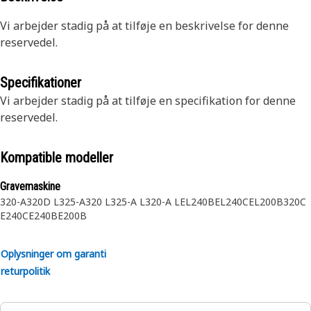
Vi arbejder stadig på at tilføje en beskrivelse for denne
reservedel.
Specifikationer
Vi arbejder stadig på at tilføje en specifikation for denne
reservedel.
Kompatible modeller
Gravemaskine
320-A
320D L
325-A
320 L
325-A L
320-A L
EL240B
EL240C
EL200B
320C
E240C
E240B
E200B
Oplysninger om garanti
returpolitik