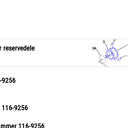
r reservedele
-9256
r
116-9256
nummer
116-9256