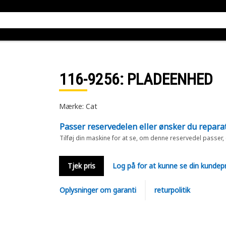
116-9256
: PLADEENHED
Mærke: Cat
Passer reservedelen eller ønsker du repara
Tilføj din maskine for at se, om denne reservedel passer,
Tjek pris
Log på for at kunne se din kundepr
Oplysninger om garanti
returpolitik