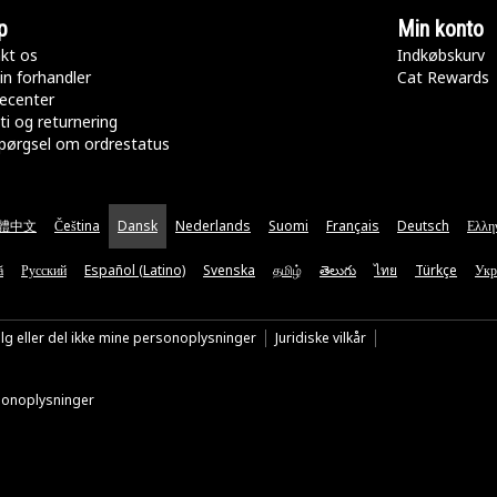
p
Min konto
kt os
Indkøbskurv
in forhandler
Cat Rewards
ecenter
ti og returnering
pørgsel om ordrestatus
體中文
Čeština
Dansk
Nederlands
Suomi
Français
Deutsch
Ελλη
ă
Русский
Español (Latino)
Svenska
தமிழ்
తెలుగు
ไทย
Türkçe
Укр
lg eller del ikke mine personoplysninger
Juridiske vilkår
rsonoplysninger