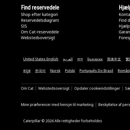
Find reservedele
Hjæl
Shop efter kategori
Konta
Reservedelsdiagram
Find d
SIS
Hjælp
Om Cat-reservedele
Garan
Webstedsoversigt
Fores
United States English
العربية
বাংলা
Български
简体中文
繁
ಕನ್ನಡ
한국어
Norsk
Polski
Português Do Brasil
Român
Om Cat
Webstedsoversigt
Opdater cookieindstillinger
Sæ
Mine præferencer med hensyn til marketing
Beskyttelse af pe
Caterpillar © 2026 Alle rettigheder forbeholdes