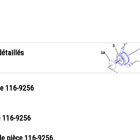
étaillés
ce
116-9256
e
116-9256
de pièce
116-9256