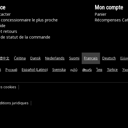
nce
Mon compte
acter
Panier
 concessionnaire le plus proche
Récompenses Ca
ide
t retours
de statut de la commande
體中文
Čeština
Dansk
Nederlands
Suomi
Français
Deutsch
Ελλη
ă
Русский
Español (Latino)
Svenska
தமிழ்
తెలుగు
ไทย
Türkçe
Укр
es cookies
itions juridiques