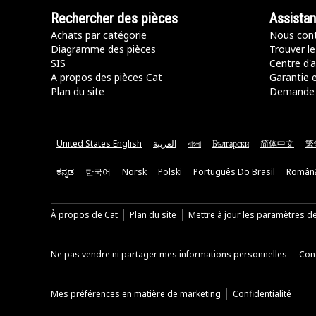
Rechercher des pièces
Assista
Achats par catégorie
Nous cont
Diagramme des pièces
Trouver le
SIS
Centre d'a
A propos des pièces Cat
Garantie e
Plan du site
Demande 
United States English
العربية
বাংলা
Български
简体中文
繁
ಕನ್ನಡ
한국어
Norsk
Polski
Português Do Brasil
Român
À propos de Cat
Plan du site
Mettre à jour les paramètres d
Ne pas vendre ni partager mes informations personnelles
Cond
Mes préférences en matière de marketing
Confidentialité