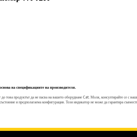
 основа на спецификациите на производителя.
о това продуктът да не пасва на вашето оборудване Cat. Моля, консултирайте се с вашия 
състояние и предполагаема конфигурация. Този индикатор не може да гарантира съвмести