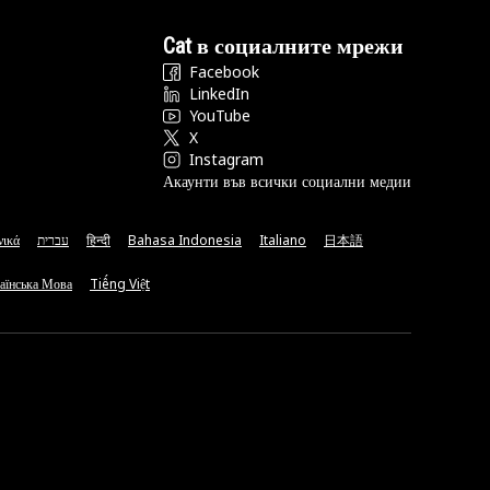
Cat в социалните мрежи
Facebook
LinkedIn
YouTube
X
Instagram
Акаунти във всички социални медии
νικά
עברית
हिन्दी
Bahasa Indonesia
Italiano
日本語
аїнська Мова
Tiếng Việt