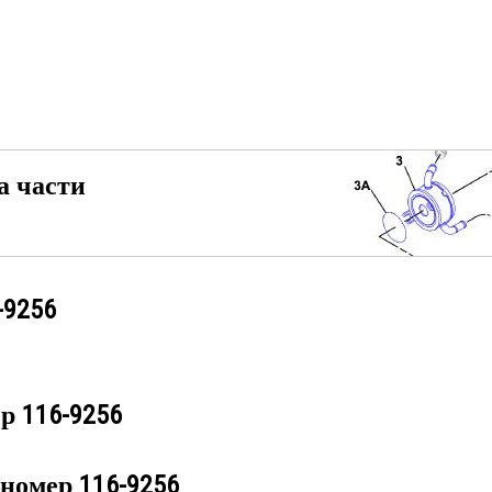
а части
-9256
ер
116-9256
 номер
116-9256