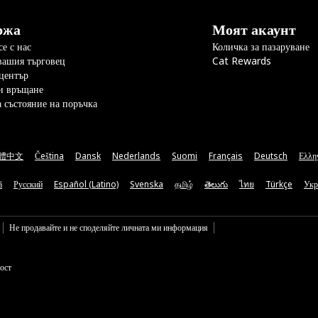
ржа
Моят акаунт
е с нас
Количка за пазаруване
вашия търговец
Cat Rewards
център
и връщане
а състояние на поръчка
體中文
Čeština
Dansk
Nederlands
Suomi
Français
Deutsch
Ελλη
ă
Русский
Español (Latino)
Svenska
தமிழ்
తెలుగు
ไทย
Türkçe
Укр
Не продавайте и не споделяйте личната ми информация
ост