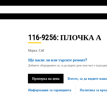
116-9256
: ПЛОЧКА А
Марка: Cat
Ще пасне ли или търсите ремонт?
Добавете оборудването си, за да видите дали тази част е подход
Проверка на цена
Влезте, за да видите ваш
Информация за гаранцията
Политика за връ