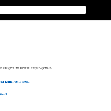
яща или дали има налични опции за ремонт.
ата клиентска цена
щане