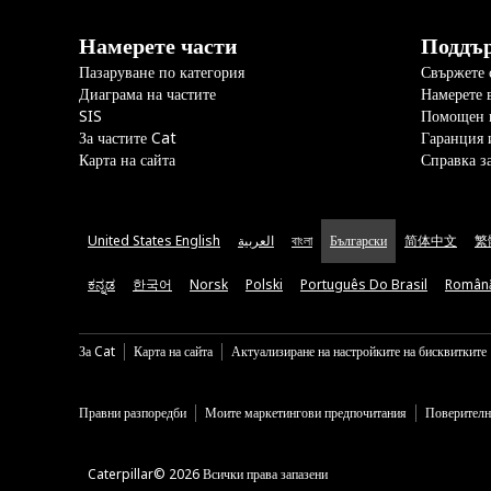
Намерете части
Поддъ
Пазаруване по категория
Свържете с
Диаграма на частите
Намерете 
SIS
Помощен 
За частите Cat
Гаранция 
Карта на сайта
Справка з
United States English
العربية
বাংলা
Български
简体中文
繁
ಕನ್ನಡ
한국어
Norsk
Polski
Português Do Brasil
Român
За Cat
Карта на сайта
Актуализиране на настройките на бисквитките
Правни разпоредби
Моите маркетингови предпочитания
Поверителн
Caterpillar© 2026 Всички права запазени