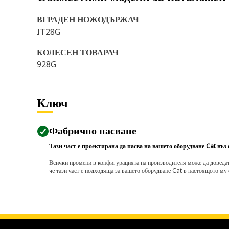
ВГРАДЕН НОЖОДЪРЖАЧ
IT28G
КОЛЕСЕН ТОВАРАЧ
928G
Ключ
Фабрично пасване
Тази част е проектирана да пасва на вашето оборудване Cat въз
Всички промени в конфигурацията на производителя може да доведат д
че тази част е подходяща за вашето оборудване Cat в настоящото му 