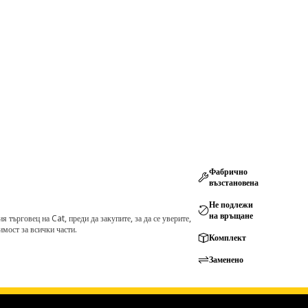
Фабрично
възстановена
Не подлежи
на връщане
търговец на Cat, преди да закупите, за да се уверите,
мост за всички части.
Комплект
Заменено