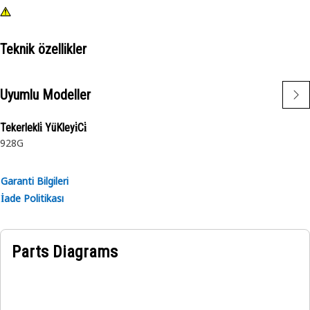
Teknik özellikler
Uyumlu Modeller
Tekerlekli̇ YüKleyi̇Ci̇
928G
Garanti Bilgileri
İade Politikası
Parts Diagrams