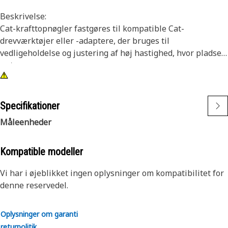
Beskrivelse:
Cat-krafttopnøgler fastgøres til kompatible Cat-
drevværktøjer eller -adaptere, der bruges til
vedligeholdelse og justering af høj hastighed, hvor pladsen
er trang.
Egenskaber:
• 6-punkts krafttopnøgler, 7/16"
Specifikationer
• Dybde længde
Måleenheder
• 3/8" firkantet drev
• Sort oxidfinish
Kompatible modeller
Vi har i øjeblikket ingen oplysninger om kompatibilitet for
denne reservedel.
Oplysninger om garanti
returpolitik