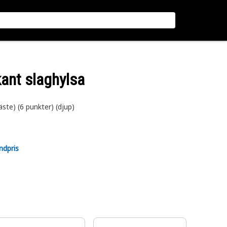
kant slaghylsa
ste) (6 punkter) (djup)
ndpris