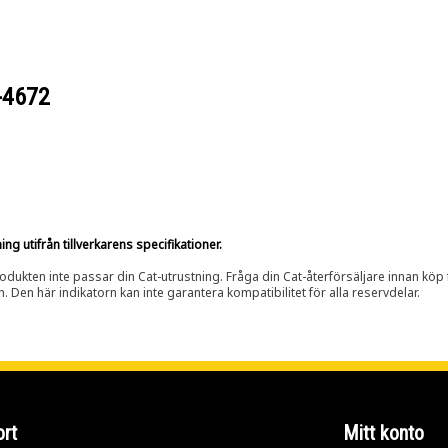
-4672
g utifrån tillverkarens specifikationer.
rodukten inte passar din Cat-utrustning. Fråga din Cat-återförsäljare innan köp fö
n. Den här indikatorn kan inte garantera kompatibilitet för alla reservdelar.
rt
Mitt konto