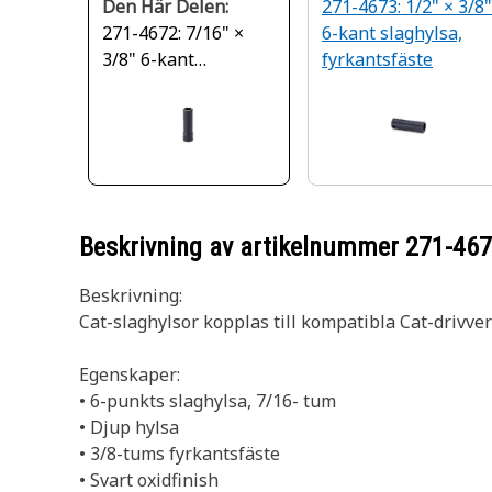
Den Här Delen:
271-4673: 1/2" × 3/8"
271-4672: 7/16" ×
6-kant slaghylsa,
3/8" 6-kant
fyrkantsfäste
slaghylsa
Beskrivning av artikelnummer
271-46
Beskrivning:
Cat-slaghylsor kopplas till kompatibla Cat-drivve
Egenskaper:
• 6-punkts slaghylsa, 7/16- tum
• Djup hylsa
• 3/8-tums fyrkantsfäste
• Svart oxidfinish