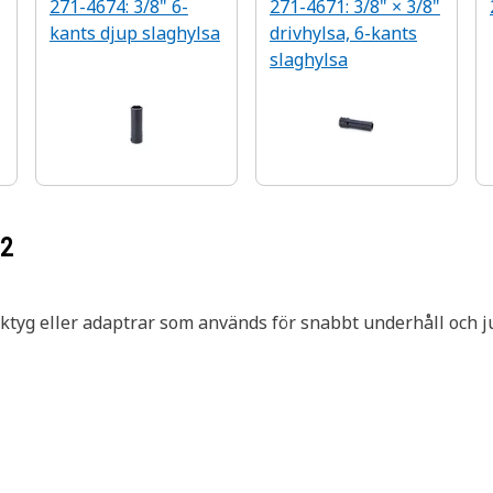
271-4674: 3/8" 6-
271-4671: 3/8" × 3/8"
kants djup slaghylsa
drivhylsa, 6-kants
slaghylsa
72
rktyg eller adaptrar som används för snabbt underhåll och 