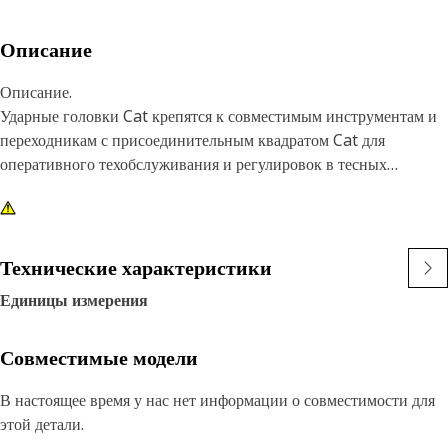
Описание
Описание.
Ударные головки Cat крепятся к совместимым инструментам и
переходникам с присоединительным квадратом Cat для
оперативного техобслуживания и регулировок в тесных
пространствах.
Характеристики.
• 6-гранная ударная головка 7/16 дюйма.
Технические характеристики
• Увеличенная длина.
Единицы измерения
• Присоединительный квадрат 3/8 дюйма.
• Отделка: чернение.
Совместимые модели
В настоящее время у нас нет информации о совместимости для
этой детали.