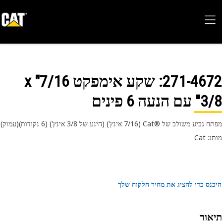
271-46
: שקע אימפקט 7/16" x
הנעה 6 פינים
משולב של Cat®‎‎‏ (7/16 אינץ') (הינע של 3/8 אינץ') (6 נקודות)(עמוק)
 Cat
נס כדי להציג את מחיר הלקוח שלך
אור