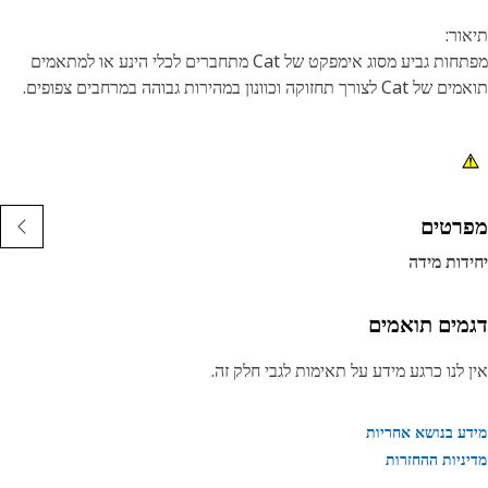
ור:
מפתחות גביע מסוג אימפקט של Cat מתחברים לכלי הינע או למתאמים
צורך תחזוקה וכוונון במהירות גבוהה במרחבים צפופים.
נות:
אימפקט 7/16 אינץ' בעל 6 נקודות
ורך עמוק
ע ריבועי 3/8 אינץ'
רטים
ימור תחמוצת שחורה
דות מידה
מים תואמים
 לנו כרגע מידע על תאימות לגבי חלק זה.
ע בנושא אחריות
ניות ההחזרות