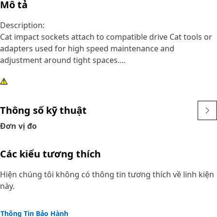
Mô tả
Description:
Cat impact sockets attach to compatible drive Cat tools or
adapters used for high speed maintenance and
adjustment around tight spaces.
Attributes:
• 6 point, 7/16 inch impact socket
• Deep length
Thông số kỹ thuật
• 3/8 inch square drive
Đơn vị đo
• Black oxide finish
Các kiểu tương thích
Hiện chúng tôi không có thông tin tương thích về linh kiện
này.
Thông Tin Bảo Hành