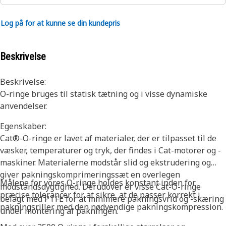
Log på for at kunne se din kundepris
Beskrivelse
Beskrivelse:
O-ringe bruges til statisk tætning og i visse dynamiske
anvendelser.
Egenskaber:
Cat®-O-ringe er lavet af materialer, der er tilpasset til de
væsker, temperaturer og tryk, der findes i Cat-motorer og -
maskiner. Materialerne modstår slid og ekstrudering og
giver pakningskomprimeringssæt en overlegen
Målene for vores O-ringe holdes konstant inden for
modstandsdygtighed. Derudover er visse Cat-O-ringe
præcise tolerancer for at sikre, at de passer korrekt i
belagt med PTFE for at minimere pakningsvrid og -skæring
pakningsriller med den nødvendige pakningskompression.
under montering af pakningen.