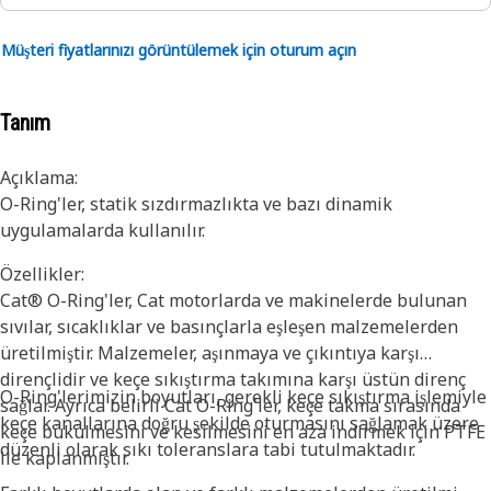
Müşteri fiyatlarınızı görüntülemek için oturum açın
Tanım
Açıklama:
O-Ring'ler, statik sızdırmazlıkta ve bazı dinamik
uygulamalarda kullanılır.
Özellikler:
Cat® O-Ring'ler, Cat motorlarda ve makinelerde bulunan
sıvılar, sıcaklıklar ve basınçlarla eşleşen malzemelerden
üretilmiştir. Malzemeler, aşınmaya ve çıkıntıya karşı
dirençlidir ve keçe sıkıştırma takımına karşı üstün direnç
O-Ring'lerimizin boyutları, gerekli keçe sıkıştırma işlemiyle
sağlar. Ayrıca belirli Cat O-Ring'ler, keçe takma sırasında
keçe kanallarına doğru şekilde oturmasını sağlamak üzere
keçe bükülmesini ve kesilmesini en aza indirmek için PTFE
düzenli olarak sıkı toleranslara tabi tutulmaktadır.
ile kaplanmıştır.