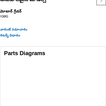
అనుకూలమైన మోడల్స్
మోటార్ గ్రేడర్
130G
వారంటీ సమాచారం
రిటర్న్ విధానం
Parts Diagrams