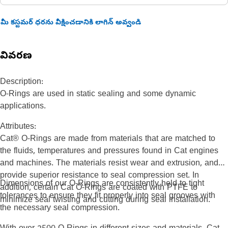
మీ కస్టమర్ ధరను వీక్షించడానికి లాగిన్ అవ్వండి
వివరణ
Description:
O-Rings are used in static sealing and some dynamic
applications.
Attributes:
Cat® O-Rings are made from materials that are matched to
the fluids, temperatures and pressures found in Cat engines
and machines. The materials resist wear and extrusion, and
provide superior resistance to seal compression set. In
Dimensions of our O-Rings are consistently held to tight
addition, certain Cat O-Rings are coated with PTFE to
tolerances to ensure they fit properly into seal grooves with
minimize seal twisting and cutting during seal installation.
the necessary seal compression.