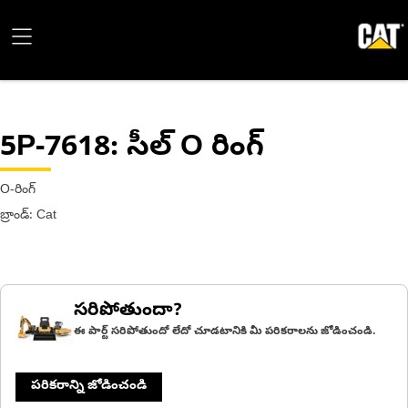
5P-7618
: సీల్ O రింగ్
O-రింగ్
బ్రాండ్: Cat
సరిపోతుందా?
ఈ పార్ట్ సరిపోతుందో లేదో చూడటానికి మీ పరికరాలను జోడించండి.
పరికరాన్ని జోడించండి