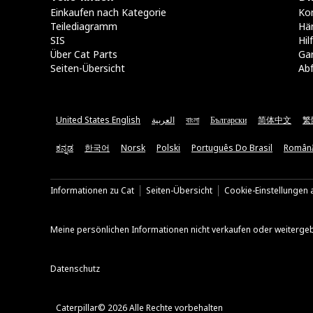
Einkaufen nach Kategorie
Kon
Teilediagramm
Hä
SIS
Hi
Über Cat Parts
Ga
Seiten-Übersicht
Abf
United States English
العربية
বাংলা
Български
简体中文
繁
ಕನ್ನಡ
한국어
Norsk
Polski
Português Do Brasil
Român
Informationen zu Cat
Seiten-Übersicht
Cookie-Einstellungen a
Meine persönlichen Informationen nicht verkaufen oder weiterge
Datenschutz
Caterpillar© 2026 Alle Rechte vorbehalten