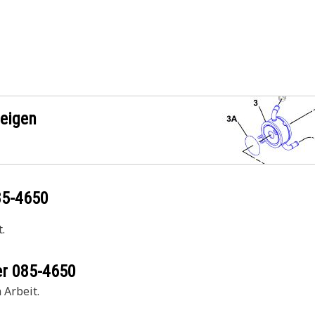
zeigen
85-4650
.
er
085-4650
 Arbeit.