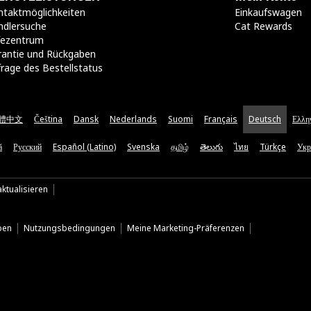
taktmöglichkeiten​
Einkaufswagen
ndlersuche
Cat Rewards
lfezentrum
rantie und Rückgaben
rage des Bestellstatus
體中文
Čeština
Dansk
Nederlands
Suomi
Français
Deutsch
Ελλη
ă
Русский
Español (Latino)
Svenska
தமிழ்
తెలుగు
ไทย
Türkçe
Укр
ktualisieren
ben
Nutzungsbedingungen
Meine Marketing-Präferenzen