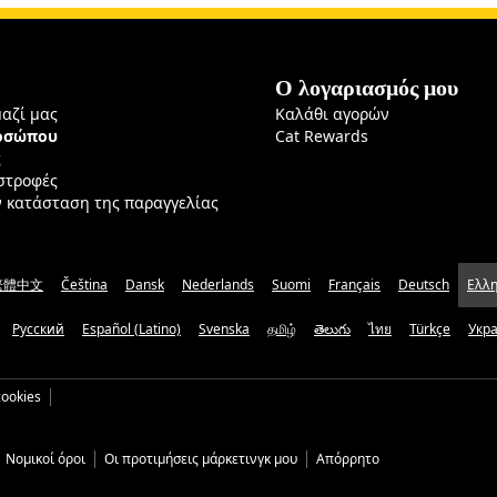
Ο λογαριασμός μου
μαζί μας
Καλάθι αγορών
ροσώπου
Cat Rewards
ς
ιστροφές
ν κατάσταση της παραγγελίας
繁體中文
Čeština
Dansk
Nederlands
Suomi
Français
Deutsch
Ελλη
Русский
Español (Latino)
Svenska
தமிழ்
తెలుగు
ไทย
Türkçe
Укр
ookies
Νομικοί όροι
Οι προτιμήσεις μάρκετινγκ μου
Απόρρητο