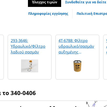
Έλεγχος τιμών
Συνδεθείτε για να δείτε
Πληροφορίες εγγύησης
Πολιτική Επιστρ
293-3646:
4T-6788: Φίλτρο
Υδραυλικό/Φίλτρο
υδραυλικό/σασμάν
λαδιού σασμάν
αυξημένης
απόδοσης
α το
340-0406