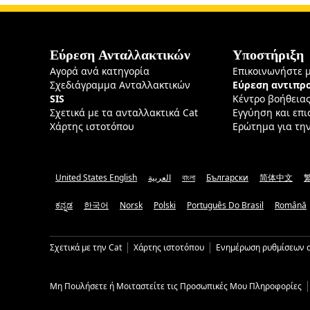
Εύρεση Ανταλλακτικών
Υποστήριξη
Αγορά ανά κατηγορία
Επικοινωνήστε 
Σχεδιάγραμμα Ανταλλακτικών
Εύρεση αντιπ
SIS
Κέντρο βοήθεια
Σχετικά με τα ανταλλακτικά Cat
Εγγύηση και επ
Χάρτης ιστοτόπου
Ερώτημα για τη
United States English
العربية
বাংলা
Български
简体中文
ಕನ್ನಡ
한국어
Norsk
Polski
Português Do Brasil
Română
Σχετικά με την Cat
Χάρτης ιστοτόπου
Ενημέρωση ρυθμίσεων c
Μη Πουλήσετε ή Μοιταστείτε τις Προσωπικές Μου Πληροφορίες