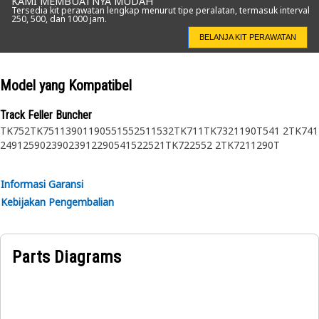
KAMI MEMBUATNYA MUDAH
Tersedia kit perawatan lengkap menurut tipe peralatan, termasuk interval
250, 500, dan 1000 jam.
BELANJA KIT PERAWATAN
Model yang Kompatibel
Track Feller Buncher
TK752
TK751
1390
1190
551
552
511
532
TK711
TK732
1190T
541 2
TK741
2491
2590
2390
2391
2290
541
522
521
TK722
552 2
TK721
1290T
Informasi Garansi
Kebijakan Pengembalian
Parts Diagrams