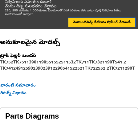
నిర్వహణకు సమయం ఉందా?
మేము దీన్ని సులభతరం చేస్తాము
250, 500 మరియు 1,000-గంటల విరామాలతో సహా పరికరాల రకం ద్వారా పూర్తి నిర్వహణ కిట్‌లు
అందుబాటులో ఉన్నాయి.
మెయింటెనెన్స్ కిట్‌లను షాపింగ్ చేయండి
అనుకూలమైన మోడల్స్
ట్రాక్ ఫెల్లర్ బంచర్
TK752
TK751
1390
1190
551
552
511
532
TK711
TK732
1190T
541 2
TK741
2491
2590
2390
2391
2290
541
522
521
TK722
552 2
TK721
1290T
వారంటీ సమాచారం
రిటర్న్ విధానం
Parts Diagrams