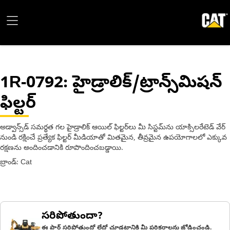
1R-0792
: హైడ్రాలిక్/ట్రాన్స్‌మిషన్
ఫిల్టర్
అడ్వాన్స్‌డ్ సమర్థత గల హైడ్రాలిక్ ఆయిల్ ఫిల్టర్‌లు మీ సిస్టమ్‌ను యాక్సిలరేటెడ్ వేర్
నుండి రక్షించే ప్రత్యేక ఫిల్టర్ మీడియాతో మితమైన, తీవ్రమైన ఉపయోగాలలో ఎక్కువ
రక్షణను అందించడానికి రూపొందించబడ్డాయి.
బ్రాండ్: Cat
సరిపోతుందా?
ఈ పార్ట్ సరిపోతుందో లేదో చూడటానికి మీ పరికరాలను జోడించండి.