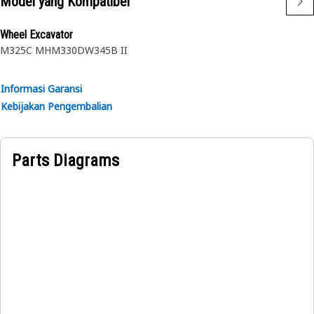
Model yang Kompatibel
Wheel Excavator
M325C MH
M330D
W345B II
Informasi Garansi
Kebijakan Pengembalian
Parts Diagrams