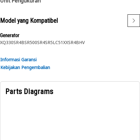
Unit Pengukuran
Model yang Kompatibel
Generator
XQ330
SR4B
SR500
SR4
SR5
LC51XX
SR4BHV
Informasi Garansi
Kebijakan Pengembalian
Parts Diagrams