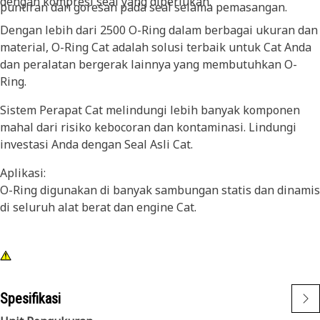
dengan kompresi seal yang diperlukan.
puntiran dan goresan pada seal selama pemasangan.
Dengan lebih dari 2500 O-Ring dalam berbagai ukuran dan
material, O-Ring Cat adalah solusi terbaik untuk Cat Anda
dan peralatan bergerak lainnya yang membutuhkan O-
Ring.
Sistem Perapat Cat melindungi lebih banyak komponen
mahal dari risiko kebocoran dan kontaminasi. Lindungi
investasi Anda dengan Seal Asli Cat.
Aplikasi:
O-Ring digunakan di banyak sambungan statis dan dinamis
di seluruh alat berat dan engine Cat.
Spesifikasi