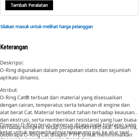
Tambah Peralatan
Silakan masuk untuk melihat harga pelanggan
Keterangan
Deskripsi:
O-Ring digunakan dalam perapatan statis dan sejumlah
aplikasi dinamis.
Atribut:
O-Ring Cat® terbuat dari material yang disesuaikan
dengan cairan, temperatur, serta tekanan di engine dan
alat berat Cat. Material tersebut tahan terhadap keausan
dan ekstrusi, serta memberikan resistansi yang luar biasa
Dimensi O-Ring terus-menerus dijaga pada toleransi yang
terhadap kompresi tetap (compression set) seal. Selain itu,
ketat untuk memastikannya terpasang pas ke alur seal
beberapa O-Ring Cat dilapisi PTFE untuk meminimalkan