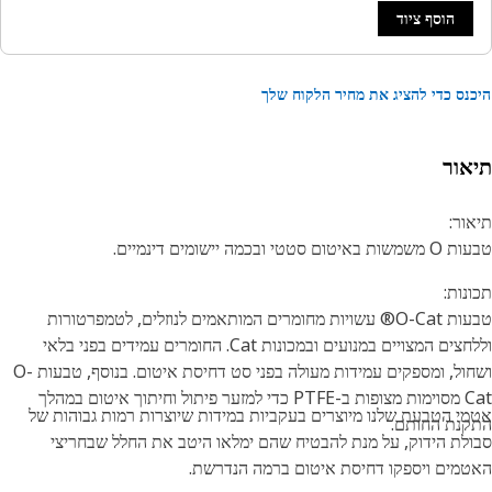
הוסף ציוד
נס כדי להציג את מחיר הלקוח שלך
אור
ור:
טום סטטי ובכמה יישומים דינמיים.
נות:
טבעות O-Cat® עשויות מחומרים המותאמים לנוזלים, לטמפרטורות
וללחצים המצויים במנועים ובמכונות Cat. החומרים עמידים בפני בלאי
ושחול, ומספקים עמידות מעולה בפני סט דחיסת איטום. בנוסף, טבעות O-
Cat מסוימות מצופות ב-PTFE כדי למזער פיתול וחיתוך איטום במהלך
י הטבעת שלנו מיוצרים בעקביות במידות שיוצרות רמות גבוהות של
נת החותם.
לת הידוק, על מנת להבטיח שהם ימלאו היטב את החלל שבחריצי
מים ויספקו דחיסת איטום ברמה הנדרשת.