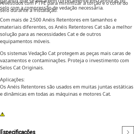
garantir que se encaixem corretamente em ranhuras do
revestidos com PTFE para minimizar a torção e o corte do
selo com a compressão de vedação necessária.
selo durante a instalação.
Com mais de 2.500 Anéis Retentores em tamanhos e
materiais diferentes, os Anéis Retentores Cat são a melhor
solução para as necessidades Cat e de outros
equipamentos móveis.
Os sistemas Vedação Cat protegem as peças mais caras de
vazamentos e contaminações. Proteja o investimento com
Selos Cat Originais.
Aplicações:
Os Anéis Retentores são usados em muitas juntas estáticas
e dinâmicas em todas as máquinas e motores Cat.
Especificações