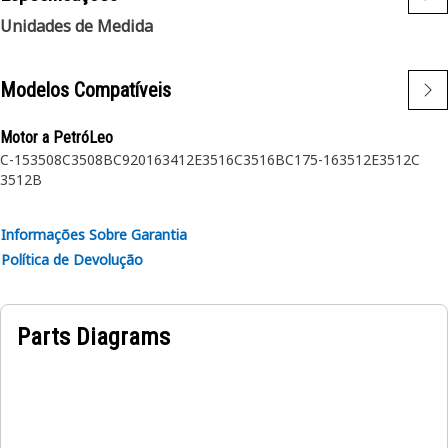
Unidades de Medida
Modelos Compatíveis
Motor a PetróLeo
C-15
3508C
3508B
C9
2016
3412E
3516C
3516B
C175-16
3512E
3512C
3512B
Informações Sobre Garantia
Política de Devolução
Parts Diagrams