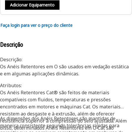
Adicionar Equipamento
Faça login para ver o preço do cliente
Descrição
Descrição:
Os Anéis Retentores em O são usados em vedação estática
e em algumas aplicações dinâmicas.
Atributos:
Os Anéis Retentores Cat® são feitos de materiais
compatíveis com fluidos, temperaturas e pressões
encontrados em motores e máquinas Cat. Os materiais
resistem ao desgaste e à extrusão, além de oferecer
As dimensões dos Anéis Retentores são mantidas de
resistência superior à compressão do selo ajustada. Além
maneira consistente segundo tolerâncias rígidas para
disso, determinados Anéis Retentores em O Cat são