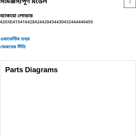
সামঞ্জস্যপূর্ণ মডেল
ব্যাকহো লোডার
420XE
415
416
428
424
420
434
430
432
444
440
450
ওয়ারেন্টির তথ্য়
ফেরতের নীতি
Parts Diagrams