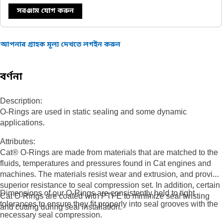
সরঞ্জাম যোগ করুন
আপনার গ্রাহক মূল্য দেখতে লগইন করুন
বর্ণনা
Description:
O-Rings are used in static sealing and some dynamic
applications.
Attributes:
Cat® O-Rings are made from materials that are matched to the
fluids, temperatures and pressures found in Cat engines and
machines. The materials resist wear and extrusion, and provide
superior resistance to seal compression set. In addition, certain
Dimensions of our O-Rings are consistently held to tight
Cat O-Rings are coated with PTFE to minimize seal twisting
tolerances to ensure they fit properly into seal grooves with the
and cutting during seal installation.
necessary seal compression.