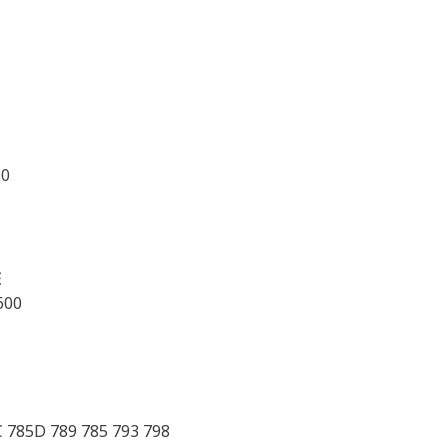
50
E
600
 785D 789 785 793 798