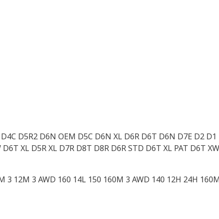
D4B D4C D5R2 D6N OEM D5C D6N XL D6R D6T D6N D7E D2 D1
 D6T XL D5R XL D7R D8T D8R D6R STD D6T XL PAT D6T XW 
0M 3 12M 3 AWD 160 14L 150 160M 3 AWD 140 12H 24H 160