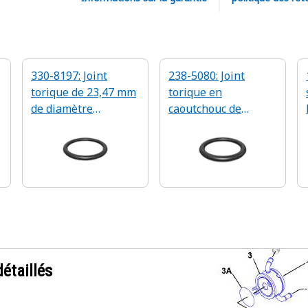
330-8197: Joint
238-5080: Joint
torique de 23,47 mm
torique en
de diamètre
caoutchouc de
intérieur
16,36 mm de
diamètre interne
étaillés