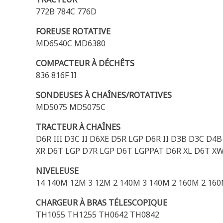
772B 784C 776D
FOREUSE ROTATIVE
MD6540C MD6380
COMPACTEUR À DÉCHÊTS
836 816F II
SONDEUSES À CHAÎNES/ROTATIVES
MD5075 MD5075C
TRACTEUR À CHAÎNES
D6R III D3C II D6XE D5R LGP D6R II D3B D3C 
XR D6T LGP D7R LGP D6T LGPPAT D6R XL D6T XW
NIVELEUSE
14 140M 12M 3 12M 2 140M 3 140M 2 160M 2 16
CHARGEUR À BRAS TÉLESCOPIQUE
TH1055 TH1255 TH0642 TH0842