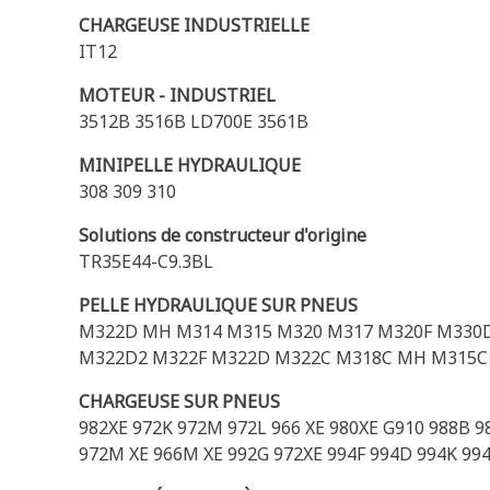
CHARGEUSE INDUSTRIELLE
IT12
MOTEUR - INDUSTRIEL
3512B 3516B LD700E 3561B
MINIPELLE HYDRAULIQUE
308 309 310
Solutions de constructeur d'origine
TR35E44-C9.3BL
PELLE HYDRAULIQUE SUR PNEUS
M322D MH M314 M315 M320 M317 M320F M330
M322D2 M322F M322D M322C M318C MH M315C
CHARGEUSE SUR PNEUS
982XE 972K 972M 972L 966 XE 980XE G910 988B 988
972M XE 966M XE 992G 972XE 994F 994D 994K 99