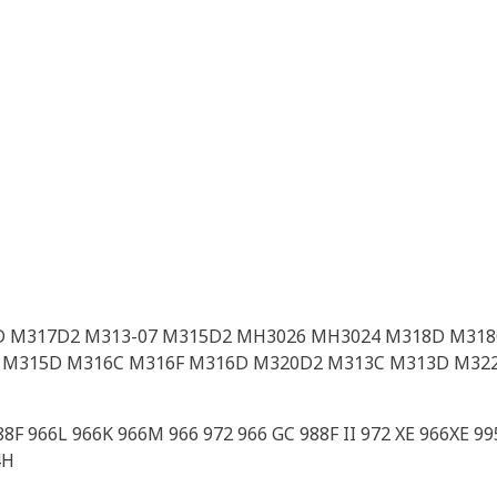
D M317D2 M313-07 M315D2 MH3026 MH3024 M318D M318
 M315D M316C M316F M316D M320D2 M313C M313D M32
F 966L 966K 966M 966 972 966 GC 988F II 972 XE 966XE 995
4H