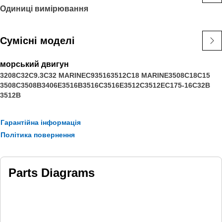
Одиниці вимірювання
Сумісні моделі
морський двигун
3208
C32
C9.3
C32 MARINE
C9
3516
3512
C18 MARINE
3508
C18
C15
3508C
3508B
3406E
3516B
3516C
3516E
3512C
3512E
C175-16
C32B
3512B
Гарантійна інформація
Політика повернення
Parts Diagrams