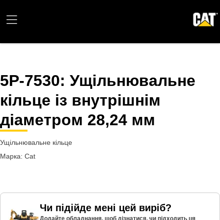
5P-7530
: Ущільнювальне
кільце із внутрішнім
діаметром 28,24 мм
Ущільнювальне кільце
Марка: Cat
Чи підійде мені цей виріб?
Додайте обладнання, щоб дізнатися, чи підходить ця