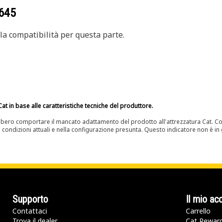
645
a compatibilità per questa parte.
at in base alle caratteristiche tecniche del produttore.
bero comportare il mancato adattamento del prodotto all'attrezzatura Cat. Con
e condizioni attuali e nella configurazione presunta. Questo indicatore non è in g
Supporto
Il mio ac
Contattaci
Carrello
Trova il dealer
Cat Rewar