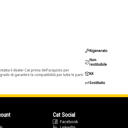
Rigenerato
Non
restituibile
tatta il dealer Cat prima dell'acquisto per
Kit
rado di garantire la compatibilità per tutte le parti.
Sostituito
count
Cat Social
Facebook
ds
LinkedIn