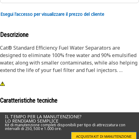
Esegui l'accesso per visualizzare il prezzo del cliente
Descrizione
Cat® Standard Efficiency Fuel Water Separators are
designed to eliminate 100% free water and 90% emulsified
water, along with smaller contaminates, while also helping
extend the life of your fuel filter and fuel injectors.
Designed and built specifically for Cat equipment, our fuel
water separators extend the life of your secondary filter
and precision fuel system components.
Caratteristiche tecniche
Choosing genuine Cat filters is the best choice for
IL TEMPO PER LA MANUTENZIONE?
LO RENDIAMO SEMPLICE
protecting your Cat equipment.
Kit di manutenzione completi disponibili per tipo di attrezzatura con
intervalli di 250, 500 e 1.000 ore.
Attributes:
ACQUISTA KIT DI MANUTENZIONE