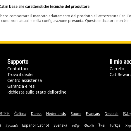
at in base alle caratteristiche tecniche del produttore.
bero comportare il mancato adattamento del prodotto all'attrezzatura Cat. Con
e condizioni attuali e nella configurazione presunta. Questo indicatore non è in g
Supporto
Il mio ac
Contattaci
Carrello
Trova il dealer
Cat Rewar
Centro assistenza
Garanzia e resi
Richiesta sullo stato dell'ordine
體中文
Čeština
Dansk
Nederlands
Suomi
Français
Deutsch
Ελλη
ă
Русский
Español (Latino)
Svenska
தமிழ்
తెలుగు
ไทย
Türkçe
Укр