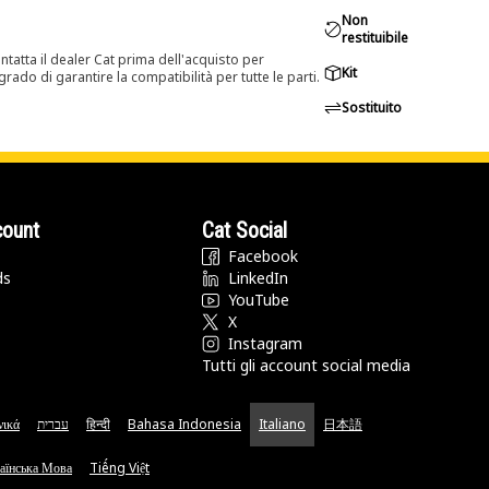
Non
restituibile
tatta il dealer Cat prima dell'acquisto per
Kit
rado di garantire la compatibilità per tutte le parti.
Sostituito
count
Cat Social
Facebook
ds
LinkedIn
YouTube
X
Instagram
Tutti gli account social media
νικά
עברית
हिन्दी
Bahasa Indonesia
Italiano
日本語
аїнська Мова
Tiếng Việt