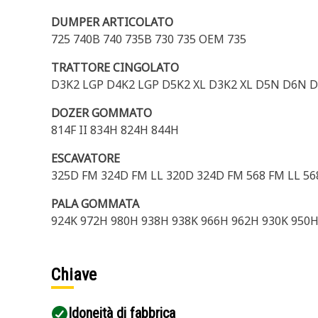
DUMPER ARTICOLATO
725 740B 740 735B 730 735 OEM 735
TRATTORE CINGOLATO
D3K2 LGP D4K2 LGP D5K2 XL D3K2 XL D5N D6N D
DOZER GOMMATO
814F II 834H 824H 844H
ESCAVATORE
325D FM 324D FM LL 320D 324D FM 568 FM LL 5
PALA GOMMATA
924K 972H 980H 938H 938K 966H 962H 930K 950
Chiave
Idoneità di fabbrica