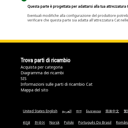
Questa parte è progettata per adattarsi alla tua attrezzatura C
Eventuali modifiche alla configurazione del produttore potreb
verificare che questa parte sia adatta all'attrezzatura Cat nell
Trova parti di ricambio
Acquista per categoria
Diagramma dei ricambi
SIS
Informazioni sulle parti di ricambio Cat
Mappa del sito
United States English
العربية
বাংলা
Български
简体中文
繁
ಕನ್ನಡ
한국어
Norsk
Polski
Português Do Brasil
Român