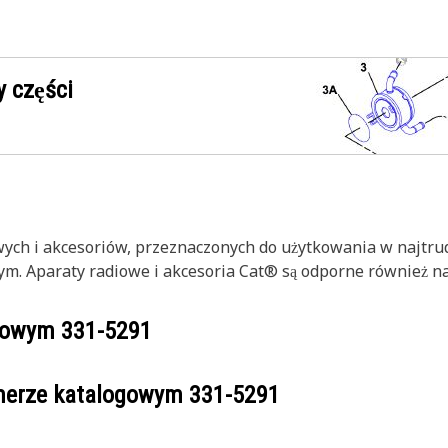
 części
wych i akcesoriów, przeznaczonych do użytkowania w najtr
ym. Aparaty radiowe i akcesoria Cat® są odporne również na
ogowym
331-5291
umerze katalogowym
331-5291