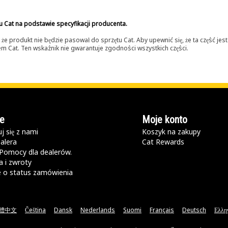
u Cat na podstawie specyfikacji producenta.
 produkt nie będzie pasował do sprzętu Cat. Aby upewnić się, że ta część je
lerem Cat. Ten wskaźnik nie gwarantuje zgodności wszystkich części.
e
Moje konto
j się z nami
Koszyk na zakupy
alera
Cat Rewards
Pomocy dla dealerów.
 i zwroty
e o status zamówienia
體中文
Čeština
Dansk
Nederlands
Suomi
Français
Deutsch
Ελλη