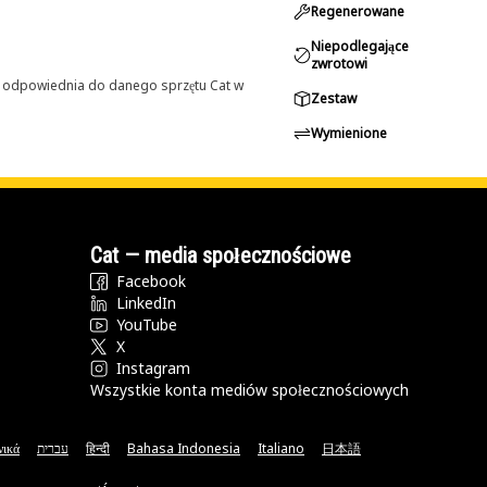
Regenerowane
Niepodlegające
zwrotowi
st odpowiednia do danego sprzętu Cat w
Zestaw
Wymienione
Cat — media społecznościowe
Facebook
LinkedIn
YouTube
X
Instagram
Wszystkie konta mediów społecznościowych
νικά
עברית
हिन्दी
Bahasa Indonesia
Italiano
日本語