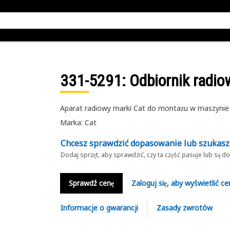
331-5291
: Odbiornik radi
Aparat radiowy marki Cat do montażu w maszynie
Marka: Cat
Chcesz sprawdzić dopasowanie lub szukas
Dodaj sprzęt, aby sprawdzić, czy ta część pasuje lub są 
Sprawdź cenę
Zaloguj się, aby wyświetlić ce
Informacje o gwarancji
Zasady zwrotów