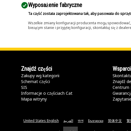
Wyposażenie fabryczne
Ta część została zaprojektowana tak, aby pasowała do sprzęt
Wszelkie zmiany konfiguracji producenta mogą spowodować, że
bieżącym stanie i przyjętej konfiguracji, skontaktuj się z dea
Znajdź części
Wsparci
Zakupy wg kategorii
Skontaktu
Schemat części
Znajdź de
SIS
Centrum 
Informacje o częściach Cat
Gwarancja
Mapa witryny
Zapytani
United States English
العربية
বাংলা
Български
简体中文
繁