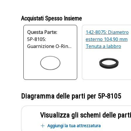
Acquistati Spesso Insieme
Questa Parte:
142-8075: Diametro
5P-8105:
esterno 104,90 mm
Guarnizione O-Ring
Tenuta a labbro
in silicone con
diametro interno di
240,6 mm
Diagramma delle parti per
5P-8105
Visualizza gli schemi delle parti
Aggiungi la tua attrezzatura