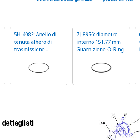
5H-4082: Anello di
7J-8956: diametro
tenuta albero di
interno 151,77 mm
trasmissione
Guarnizione-O-Ring
diametro interno
310,13 mm
 dettagliati