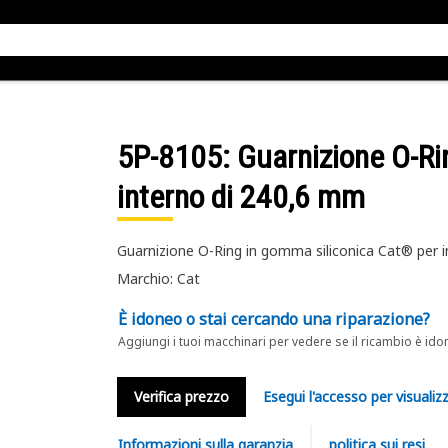
5P-8105
: Guarnizione O-Ri
interno di 240,6 mm
Guarnizione O-Ring in gomma siliconica Cat® per in
Marchio: Cat
È idoneo o stai cercando una riparazione?
Aggiungi i tuoi macchinari per vedere se il ricambio è ido
Verifica prezzo
Esegui l'accesso per visualizz
Informazioni sulla garanzia
politica sui resi