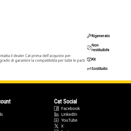
Rigenerato
Non
restituibile
tatta il dealer Cat prima dell'acquisto per
Kit
rado di garantire la compatibilità per tutte le parti.
Sostituito
count
Cat Social
Facebook
ds
LinkedIn
YouTube
X