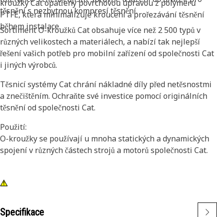
kroužky Cat opatřeny povrchovou úpravou z polymeru
těsnění s nezbytnou kompresí těsnění.
PTFE, která minimalizuje kroucení a prořezávání těsnění
během instalace.
Sortiment O-kroužků Cat obsahuje více než 2 500 typů v
různých velikostech a materiálech, a nabízí tak nejlepší
řešení vašich potřeb pro mobilní zařízení od společnosti Cat
i jiných výrobců.
Těsnicí systémy Cat chrání nákladné díly před netěsnostmi
a znečištěním. Ochraňte své investice pomocí originálních
těsnění od společnosti Cat.
Použití:
O-kroužky se používají u mnoha statických a dynamických
spojení v různých částech strojů a motorů společnosti Cat.
Specifikace