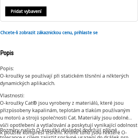
Přidat vybavení
Chcete-li zobrazit zákaznickou cenu, přihlaste se
Popis
Popis:
O-kroužky se používají při statickém těsnění a některých
dynamických aplikacích.
Vlastnosti:
O-kroužky Cat® jsou vyrobeny z materiálů, které jsou
přizpůsobeny kapalinám, teplotám a tlakům používaným
u motorů a strojů společnosti Cat. Materiály jsou odolné
vůči opotřebení a vytlačování a poskytují vynikající odolnost
Rozměry našich O-kroužků důsledně dodržují přísné
k použité kompresi těsnění. Kromě toho jsou některé O-
tolerance s cílem zajistit správné usazení do drážek pro