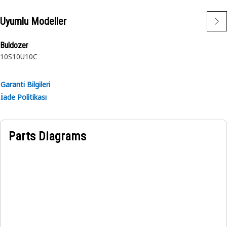
Uyumlu Modeller
Buldozer
10S
10U
10C
Garanti Bilgileri
İade Politikası
Parts Diagrams