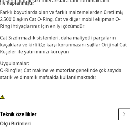
düzenli olarak sıkı toleranslara tabi tutulmaktadır.
ile kaplanmıştır.
Farklı boyutlarda olan ve farklı malzemelerden üretilmiş
2.500'ü aşkın Cat O-Ring, Cat ve diğer mobil ekipman O-
Ring ihtiyaçlarınız için en iyi çözümdür.
Cat Sızdırmazlık sistemleri, daha maliyetli parçaların
kaçaklara ve kirliliğe karşı korunmasını sağlar. Orijinal Cat
Keçeler ile yatırımınızı koruyun.
Uygulamalar:
O-Ring'ler, Cat makine ve motorlar genelinde çok sayıda
statik ve dinamik mafsalda kullanılmaktadır.
Teknik özellikler
Ölçü Birimleri