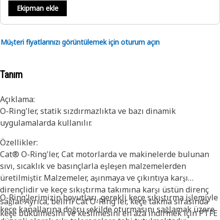
Ekipman ekle
Müşteri fiyatlarınızı görüntülemek için oturum açın
Tanım
Açıklama:
O-Ring'ler, statik sızdırmazlıkta ve bazı dinamik
uygulamalarda kullanılır.
Özellikler:
Cat® O-Ring'ler, Cat motorlarda ve makinelerde bulunan
sıvı, sıcaklık ve basınçlarla eşleşen malzemelerden
üretilmiştir. Malzemeler, aşınmaya ve çıkıntıya karşı
dirençlidir ve keçe sıkıştırma takımına karşı üstün direnç
O-Ring'lerimizin boyutları, gerekli keçe sıkıştırma işlemiyle
sağlar. Ayrıca, belirli Cat O-Ring'ler, keçe takma sırasında
keçe kanallarına doğru şekilde oturmasını sağlamak üzere
keçe bükülmesini ve kesilmesini en aza indirmek için PTFE