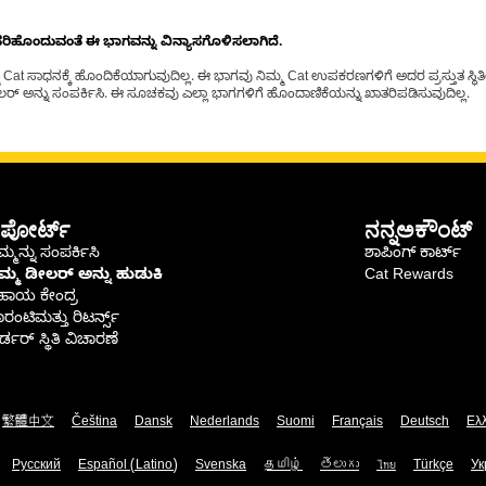
ೊಂದುವಂತೆ ಈ ಭಾಗವನ್ನು ವಿನ್ಯಾಸಗೊಳಿಸಲಾಗಿದೆ.
t ಸಾಧನಕ್ಕೆ ಹೊಂದಿಕೆಯಾಗುವುದಿಲ್ಲ. ಈ ಭಾಗವು ನಿಮ್ಮ Cat ಉಪಕರಣಗಳಿಗೆ ಅದರ ಪ್ರಸ್ತುತ ಸ್ಥಿತಿಯಲ
್ ಅನ್ನು ಸಂಪರ್ಕಿಸಿ. ಈ ಸೂಚಕವು ಎಲ್ಲಾ ಭಾಗಗಳಿಗೆ ಹೊಂದಾಣಿಕೆಯನ್ನು ಖಾತರಿಪಡಿಸುವುದಿಲ್ಲ.
ಪೋರ್ಟ್
ನನ್ನಅಕೌಂಟ್
್ಮನ್ನು ಸಂಪರ್ಕಿಸಿ
ಶಾಪಿಂಗ್ ಕಾರ್ಟ್
ಿಮ್ಮ ಡೀಲರ್ ಅನ್ನು ಹುಡುಕಿ
Cat Rewards
ಹಾಯ ಕೇಂದ್ರ
ರಂಟಿಮತ್ತು ರಿಟರ್ನ್ಸ್
್ಡರ್ ಸ್ಥಿತಿ ವಿಚಾರಣೆ
繁體中文
Čeština
Dansk
Nederlands
Suomi
Français
Deutsch
Ελ
Русский
Español (Latino)
Svenska
தமிழ்
తెలుగు
ไทย
Türkçe
Ук