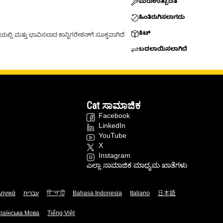
ಮರುಉತ್ಪಾದಿತ
ಹಿಂತಿರುಗಿಸಲಾಗದು
ಕಿಟ್
್ಲಿ ಮತ್ತು ಭಾವಿಸಲಾದ ಕಾನ್ಫಿಗರೇಶನ್‌ಗೆ ಸೂಕ್ತವಾಗಿದೆ
ಬದಲಾಯಿಸಲಾಗಿದೆ
Cat ಸಾಮಾಜಿಕ
Facebook
LinkedIn
YouTube
X
Instagram
ಎಲ್ಲಾ ಸಾಮಾಜಿಕ ಮಾಧ್ಯಮ ಖಾತೆಗಳು
ληνικά
עברית
हिन्दी
Bahasa Indonesia
Italiano
日本語
раїнська Мова
Tiếng Việt