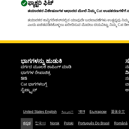
ಫ್ಯಾಕ್ಟರಿ ಫಿಟ್
ತಯಾರಕರ ವಿಶೇಷಣಗಳ ಆಧಾರದ ಮೇಲೆ ನಿಮ್ಮ Cat ಉಪಕರಣಗಳಿಗೆ ಸರಿಹ
ತಯಾರಕರ ಕಾನ್ಫಿಗರೇಶನ್‌ನಲ್ಲಿನ ಯಾವುದೇ ಬದಲಾವಣೆಗಳು ಉತ್ಪನ್ನವು ನಿಮ್ಮ Ca
ಎಂದು ಖಚಿತಪಡಿಸಿಕೊಳ್ಳಲು ಖರೀದಿಸುವ ಮೊದಲು ದಯವಿಟ್ಟು ನಿಮ್ಮ Cat ಡೀಲರ
ಭಾಗಗಳನ್ನು ಹುಡುಕಿ
ಸ
ವರ್ಗದ ಮೂಲಕ ಶಾಪಿಂಗ್ ಮಾಡಿ
ನಮ
ಭಾಗಗಳ ರೇಖಾಚಿತ್ರ
ನ
SIS
ಸ
Cat ಭಾಗಗಳಬಗ್ಗೆ
ವಾ
ಸೈಟ್ಮ್ಯಾಪ್
ಆರ
United States English
العربية
বাংলা
Български
简体中文
ಕನ್ನಡ
한국어
Norsk
Polski
Português Do Brasil
Română