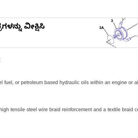
ನ್ನು ವೀಕ್ಷಿಸಿ
ೆ
sel fuel, or petroleum based hydraulic oils within an engine or a
 high tensile steel wire braid reinforcement and a textile braid c