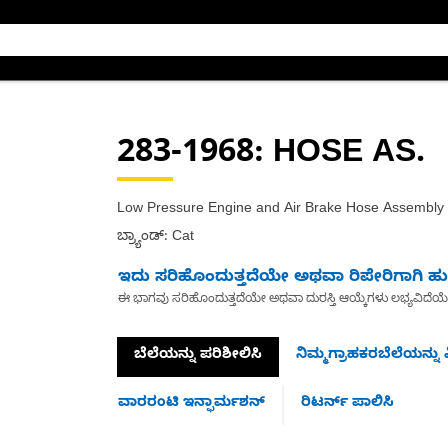
283-1968
: HOSE AS.
Low Pressure Engine and Air Brake Hose Assembly
ಬ್ರ್ಯಾಂಡ್: Cat
ಇದು ಸರಿಹೊಂದುತ್ತದೆಯೇ ಅಥವಾ ರಿಪೇರಿಗಾಗಿ ಹುಡ
ಈ ಭಾಗವು ಸರಿಹೊಂದುತ್ತದೆಯೇ ಅಥವಾ ದುರಸ್ತಿ ಆಯ್ಕೆಗಳು ಲಭ್ಯವಿದೆಯ
ಬೆಲೆಯನ್ನು ಪರಿಶೀಲಿಸಿ
ನಿಮ್ಮಗ್ರಾಹಕರಬೆಲೆಯನ್ನು ವ
ವಾರರಂಟಿ ಇನ್ಫಾರ್ಮಶನ್
ರಿಟರ್ನ್ ಪಾಲಿಸಿ