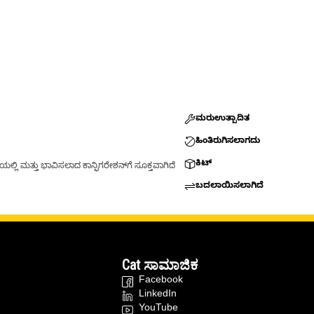
ಮರುಉತ್ಪಾದಿತ
ಹಿಂತಿರುಗಿಸಲಾಗದು
ಕಿಟ್
್ಲಿ ಮತ್ತು ಭಾವಿಸಲಾದ ಕಾನ್ಫಿಗರೇಶನ್‌ಗೆ ಸೂಕ್ತವಾಗಿದೆ
ಬದಲಾಯಿಸಲಾಗಿದೆ
Cat ಸಾಮಾಜಿಕ
Facebook
LinkedIn
YouTube