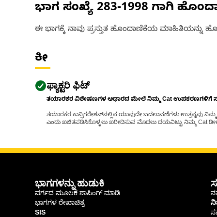
ಭಾಗ ಸಂಖ್ಯೆ
283-1998
ಗಾಗಿ ಹೊಂದ
ಈ ಭಾಗಕ್ಕೆ ನಾವು ಪ್ರಸ್ತುತ ಹೊಂದಾಣಿಕೆಯ ಮಾಹಿತಿಯನ್ನು ಹೊಂ
ಕೀ
ಫ್ಯಾಕ್ಟರಿ ಫಿಟ್
ತಯಾರಕರ ವಿಶೇಷಣಗಳ ಆಧಾರದ ಮೇಲೆ ನಿಮ್ಮ Cat ಉಪಕರಣಗಳಿಗೆ ಸರಿಹ
ತಯಾರಕರ ಕಾನ್ಫಿಗರೇಶನ್‌ನಲ್ಲಿನ ಯಾವುದೇ ಬದಲಾವಣೆಗಳು ಉತ್ಪನ್ನವು ನಿಮ್ಮ Ca
ಎಂದು ಖಚಿತಪಡಿಸಿಕೊಳ್ಳಲು ಖರೀದಿಸುವ ಮೊದಲು ದಯವಿಟ್ಟು ನಿಮ್ಮ Cat ಡೀಲರ
ಭಾಗಗಳನ್ನು ಹುಡುಕಿ
ಸ
ವರ್ಗದ ಮೂಲಕ ಶಾಪಿಂಗ್ ಮಾಡಿ
ನಮ
ಭಾಗಗಳ ರೇಖಾಚಿತ್ರ
ನ
SIS
ಸ