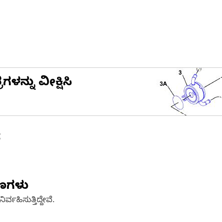
ನ್ನು ವೀಕ್ಷಿಸಿ
ೆ
ಷಣಗಳು
್ವಹಿಸುತ್ತಿದ್ದೇವೆ.