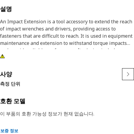
설명
An Impact Extension is a tool accessory to extend the reach
of impact wrenches and drivers, providing access to
fasteners that are difficult to reach. It is used in equipment
maintenance and extension to withstand torque impacts
and provide reliable performance. Its design includes an
accurate interface to ensure a secure fit with impact tools
and fasteners.
사양
Attributes:
측정 단위
• Resistant to wear and deformation under high torque
conditions.
• Features an accurate fit to prevent slippage and damage
호환 모델
to fasteners.
이 부품의 호환 가능성 정보가 현재 없습니다.
• Offers high resistance to impact and shock forces.
• Features a black oxide finish to resist corrosion and rust.
보증 정보