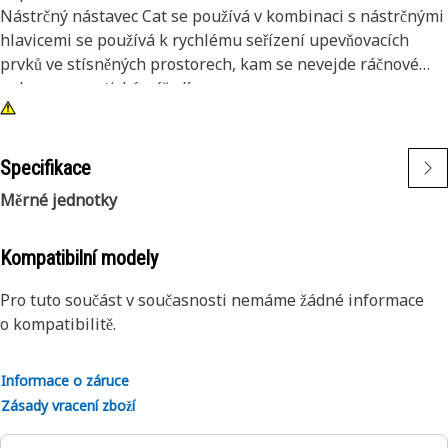
Nástrčný nástavec Cat se používá v kombinaci s nástrčnými
hlavicemi se používá k rychlému seřízení upevňovacích
prvků ve stísněných prostorech, kam se nevejde ráčnové
nebo pneumatické nářadí.
Atributy:
• ½″ čtyřhran, 11″ rázový nástavec
Specifikace
• Konstrukce s kolíkem pro uchycení hlavic
Měrné jednotky
• Černá oxidační povrchová úprava
Kompatibilní modely
Pro tuto součást v současnosti nemáme žádné informace
o kompatibilitě.
Informace o záruce
Zásady vracení zboží