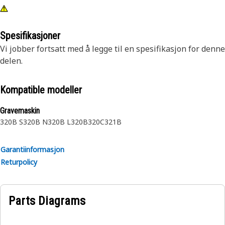
Spesifikasjoner
Vi jobber fortsatt med å legge til en spesifikasjon for denne
delen.
Kompatible modeller
Gravemaskin
320B S
320B N
320B L
320B
320C
321B
Garantiinformasjon
Returpolicy
Parts Diagrams