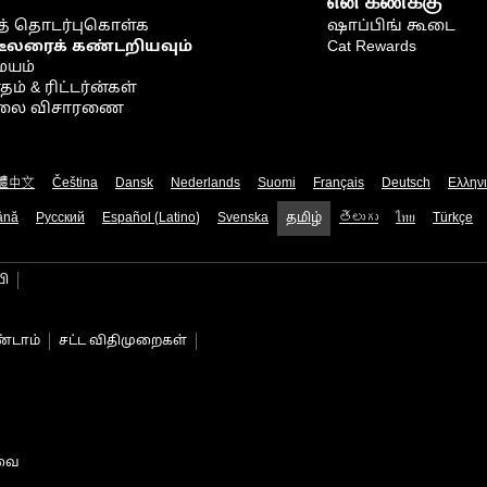
என் கணக்கு
் தொடர்புகொள்க
ஷாப்பிங் கூடை
டீலரைக் கண்டறியவும்
Cat Rewards
ையம்
் & ரிட்டர்ன்கள்
நிலை விசாரணை
體中文
Čeština
Dansk
Nederlands
Suomi
Français
Deutsch
Ελλην
ână
Русский
Español (Latino)
Svenska
தமிழ்
తెలుగు
ไทย
Türkçe
பி
்டாம்
சட்ட விதிமுறைகள்
டவை