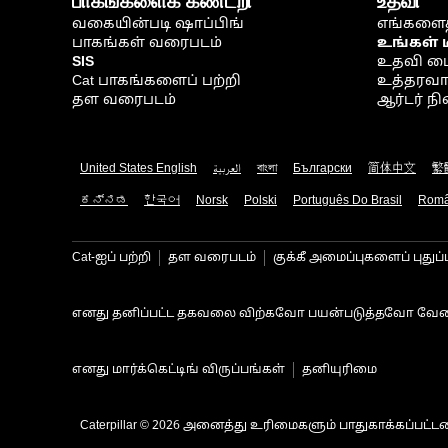
பாகங்களைக் கண்டறி
உதவி
வகையின்படி ஷாப்பிங்
எங்களைத
பாகங்கள் வரைபடம்
உங்கள் 
SIS
உதவி ம
Cat பாகங்களைப் பற்றி
உத்தரவாதம
தள வரைபடம்
ஆர்டர் 
United States English
العربية
বাংলা
Български
简体中文
繁
ಕನ್ನಡ
한국어
Norsk
Polski
Português Do Brasil
Rom
Cat-ஐப் பற்றி
தள வரைபடம்
குக்கீ அமைப்புகளைப் புதுப்
எனது தனிப்பட்ட தகவலை விற்கவோ பயன்படுத்தவோ வேண
எனது மார்க்கெட்டிங் விருப்பங்கள்
தனியுரிமை
Caterpillar © 2026 அனைத்து உரிமைகளும் பாதுகாக்கப்பட்