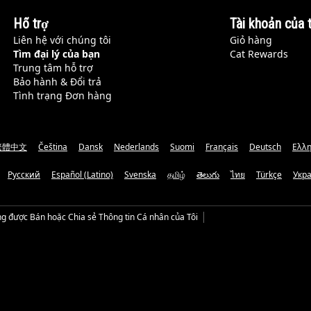
Hỗ trợ
Tài khoản của t
Liên hệ với chúng tôi
Giỏ hàng
Tìm đại lý của bạn
Cat Rewards
Trung tâm hỗ trợ
Bảo hành & Đổi trả
Tình trạng Đơn hàng
繁體中文
Čeština
Dansk
Nederlands
Suomi
Français
Deutsch
Ελλη
Русский
Español (Latino)
Svenska
தமிழ்
తెలుగు
ไทย
Türkçe
Укр
g được Bán hoặc Chia sẻ Thông tin Cá nhân của Tôi