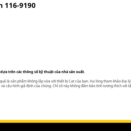
ện
116-9190
 dựa trên các thông số kỹ thuật của nhà sản xuất.
t quả là sản phẩm không lắp vừa với thiết bị Cat của bạn. Vui lòng tham khảo Đại 
i và cấu hình giả định của chúng. Chỉ số này không đảm bảo tính tương thích với tất