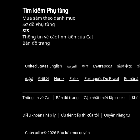
Tìm kiếm Phụ tùng
Mua sắm theo danh mục
Sơ đồ Phụ tùng
SIS
Thông tin về các linh kiện của Cat
Bản đồ trang
United States English
العربية
বাংলা
Български
简体中文
ಕನ್ನಡ
한국어
Norsk
Polski
Português Do Brasil
Română
Thông tin về Cat
Bản đồ trang
Cập nhật thiết lập cookie
Khôn
Điều khoản Pháp lý
Ưu tiên tiếp thị của tôi
Quyền riêng tư
Caterpillar© 2026 Bảo lưu mọi quyền