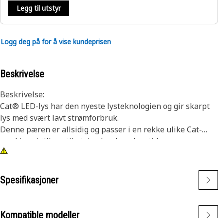
Legg til utstyr
Logg deg på for å vise kundeprisen
Beskrivelse
Beskrivelse:
Cat® LED-lys har den nyeste lysteknologien og gir skarpt
lys med svært lavt strømforbruk.
Denne pæren er allsidig og passer i en rekke ulike Cat-
maskiner i tillegg til at den har lang levetid.
Egenskaper:
• Gul LED-pære
• T-3 1/4 pærestørrelse
Spesifikasjoner
• 24 V
• Bajonettsokkel
• Sokkelstørrelse A-1
Kompatible modeller