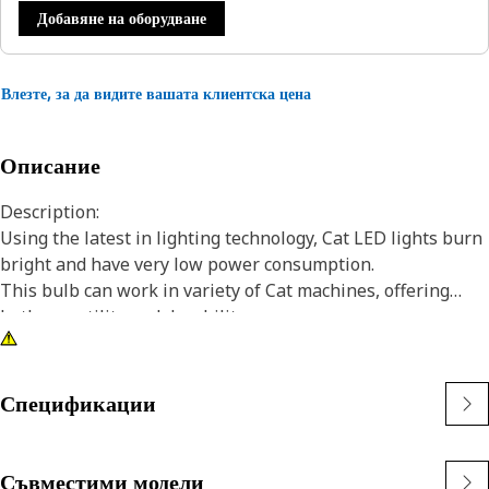
Добавяне на оборудване
Влезте, за да видите вашата клиентска цена
Описание
Description:
Using the latest in lighting technology, Cat LED lights burn
bright and have very low power consumption.
This bulb can work in variety of Cat machines, offering
both versatility and durability.
Attributes:
• Yellow LED bulb
• T-3 1/4 bulb size
Спецификации
• 24V
• Bayonet base
• A-1 base size
Съвместими модели