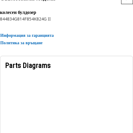
• 7-cluster bulb
Applications:
колесен булдозер
• High-vibration applications
844
834G
814F
854K
824G II
• Attaches to a variety of Cat machines
• Will not work with diagnostic drivers
Информация за гаранцията
Политика за връщане
Parts Diagrams