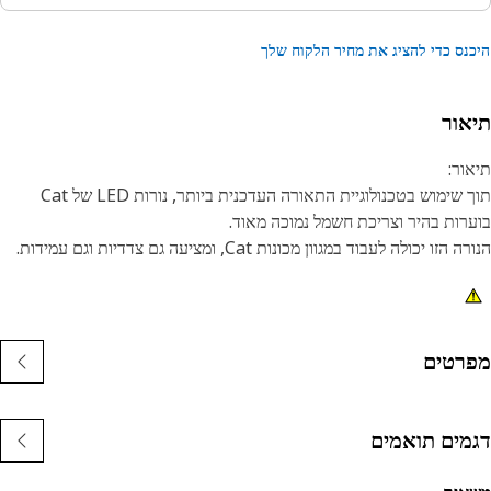
נס כדי להציג את מחיר הלקוח שלך
אור
ור:
תוך שימוש בטכנולוגיית התאורה העדכנית ביותר, נורות LED של Cat
רות בהיר וצריכת חשמל נמוכה מאוד.
הזו יכולה לעבוד במגוון מכונות Cat, ומציעה גם צדדיות וגם עמידות.
נות:
ורת לד צהובה
T-3 1/ נורה
רטים
סיס כידון
דל בסיס A-1
ה בעלת 7 אשכולות
מים תואמים
ומים:
ישומי רטט גבוהים