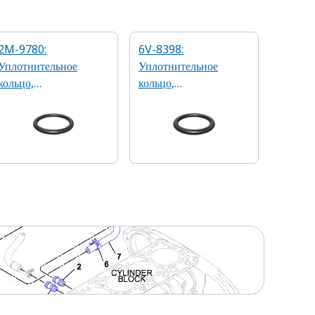
2M-9780:
6V-8398:
Уплотнительное
Уплотнительное
кольцо,
кольцо,
2,46 x 19,18 мм 90A
1,78 x 12,47 мм 90А
из бутадиен-
из бутадиен-
нитрильного каучука
нитрильного каучука