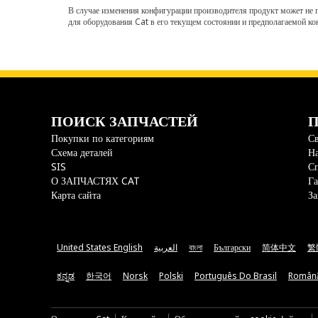
В случае изменения конфигурации производителя продукт может не п
для оборудования Cat в его текущем состоянии и предполагаемой ко
ПОИСК ЗАПЧАСТЕЙ
П
Покупки по категориям
Св
Схема деталей
На
SIS
С
О ЗАПЧАСТЯХ CAT
Га
Карта сайта
За
United States English
العربية
বাংলা
Български
简体中文
繁
ಕನ್ನಡ
한국어
Norsk
Polski
Português Do Brasil
Român