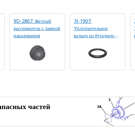
9D-2867: Желтый
3J-1907:
рассеиватель с лампой
Уплотнительное
накаливания
кольцо из бутадиен-
нитрильного каучука,
90А, 1,98 x 11,89 мм
апасных частей