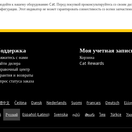
одойти к вашему оборудованию Cat. Перед покупкой проконсультируйтесь со своим диле
нфигурации. Этот индикатор не может гарантировать совместимость со всеми запчастями
оддержка
Моя учетная запис
яжитесь с нами
Корзина
йти дилера
Cat Rewards
правочный центр
рантия и возвраты
прос статуса заказа
體中文
Čeština
Dansk
Nederlands
Suomi
Français
Deutsch
Ελλη
ă
Русский
Español (Latino)
Svenska
தமிழ்
తెలుగు
ไทย
Türkçe
Укр