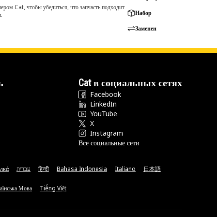
ром Cat, чтобы убедиться, что запчасть подходит
Набор
.
Заменен
ь
Cat в социальных сетях
Facebook
LinkedIn
YouTube
X
Instagram
Все социальные сети
νικά
עברית
हिन्दी
Bahasa Indonesia
Italiano
日本語
аїнська Мова
Tiếng Việt