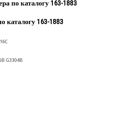
ера по каталогу
163-1883
по каталогу
163-1883
516C
6B G3304B