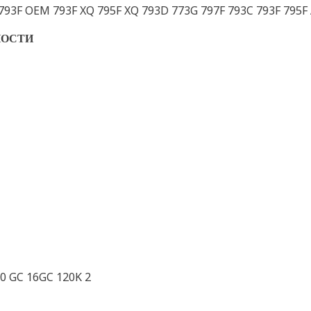
793F OEM 793F XQ 795F XQ 793D 773G 797F 793C 793F 795F
НОСТИ
40 GC 16GC 120K 2