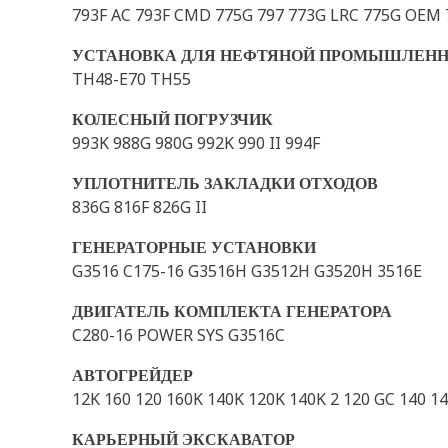
793F AC 793F CMD 775G 797 773G LRC 775G OEM 
УСТАНОВКА ДЛЯ НЕФТЯНОЙ ПРОМЫШЛЕН
TH48-E70 TH55
КОЛЕСНЫЙ ПОГРУЗЧИК
993K 988G 980G 992K 990 II 994F
УПЛОТНИТЕЛЬ ЗАКЛАДКИ ОТХОДОВ
836G 816F 826G II
ГЕНЕРАТОРНЫЕ УСТАНОВКИ
G3516 C175-16 G3516H G3512H G3520H 3516E
ДВИГАТЕЛЬ КОМПЛЕКТА ГЕНЕРАТОРА
C280-16 POWER SYS G3516C
АВТОГРЕЙДЕР
12K 160 120 160K 140K 120K 140K 2 120 GC 140 1
КАРЬЕРНЫЙ ЭКСКАВАТОР