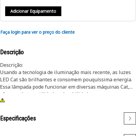
Adicionar Equipamento
Faça login para ver o preço do cliente
Descrição
Descrição:
Usando a tecnologia de iluminação mais recente, as luzes
LED Cat são brilhantes e consomem pouquíssima energia.
Essa lâmpada pode funcionar em diversas máquinas Cat,
oferecendo versatilidade e durabilidade.
Atributos:
• Lâmpada LED amarela
• Tamanho da lâmpada T-3 1/4
Especificações
• 24V
• Base baioneta