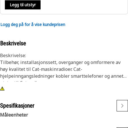
Legg til utstyr
Logg deg på for å vise kundeprisen
Beskrivelse
Beskrivelse:
Tilbehør, installasjonssett, overganger og omformere av
høy kvalitet til Cat-maskinradioer. Cat-
hjelpeinngangsledninger kobler smarttelefoner og annet
utstyr til Cat-radioer.
Egenskaper:
• Flerpolet kontakt for tilkobling til radioen
Spesifikasjoner
• Støvhette for å beskytte porten når den ikke er i bruk
Måleenheter
Bruksområder: